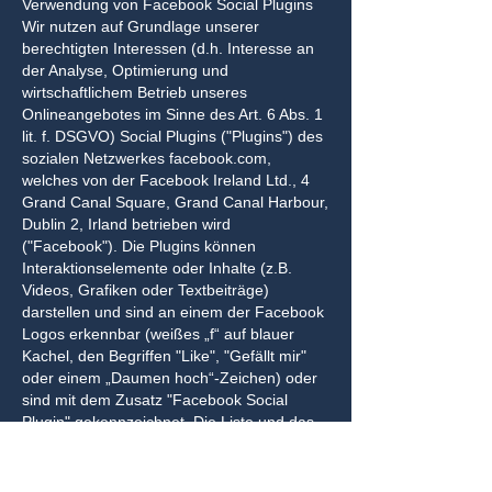
Verwendung von Facebook Social Plugins
Wir nutzen auf Grundlage unserer
berechtigten Interessen (d.h. Interesse an
der Analyse, Optimierung und
wirtschaftlichem Betrieb unseres
Onlineangebotes im Sinne des Art. 6 Abs. 1
lit. f. DSGVO) Social Plugins ("Plugins") des
sozialen Netzwerkes facebook.com,
welches von der Facebook Ireland Ltd., 4
Grand Canal Square, Grand Canal Harbour,
Dublin 2, Irland betrieben wird
("Facebook"). Die Plugins können
Interaktionselemente oder Inhalte (z.B.
Videos, Grafiken oder Textbeiträge)
darstellen und sind an einem der Facebook
Logos erkennbar (weißes „f“ auf blauer
Kachel, den Begriffen "Like", "Gefällt mir"
oder einem „Daumen hoch“-Zeichen) oder
sind mit dem Zusatz "Facebook Social
Plugin" gekennzeichnet. Die Liste und das
Aussehen der Facebook Social Plugins
kann hier eingesehen werden:
https://developers.facebook.com/docs/plugi