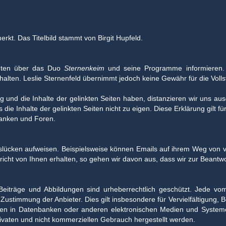
rkt. Das Titelbild stammt von Birgit Hupfeld.
enten über das Duo
Sternenkeim
und seine Programme informieren.
 halten. Leslie Sternenfeld übernimmt jedoch keine Gewähr für die Voll
ng und die Inhalte der gelinkten Seiten haben, distanzieren wir uns ausd
ie Inhalte der gelinkten Seiten nicht zu eigen. Diese Erklärung gilt fü
banken und Foren.
slücken aufweisen. Beispielsweise können Emails auf ihrem Weg von ve
icht von Ihnen erhalten, so gehen wir davon aus, dass wir zur Beantwor
n Beiträge und Abbildungen sind urheberrechtlich geschützt. Jede v
r Zustimmung der Anbieter. Dies gilt insbesondere für Vervielfältigung,
lten in Datenbanken oder anderen elektronischen Medien und Syste
rivaten und nicht kommerziellen Gebrauch hergestellt werden.